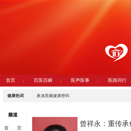
首页
百医百瞬
医声医事
医路同行
健康热词
鼻涕里藏健康密码
频道
曾祥永：重传承
首 页