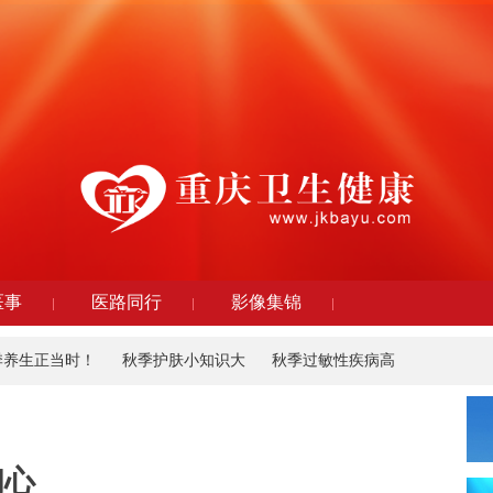
医事
医路同行
影像集锦
季养生正当时！
秋季护肤小知识大
秋季过敏性疾病高
初心