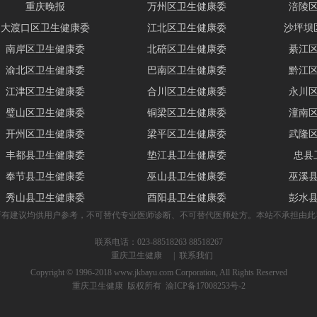
重庆晚报
万州区卫生健康委
涪陵
大渡口区卫生健康委
江北区卫生健康委
沙坪坝
南岸区卫生健康委
北碚区卫生健康委
綦江
渝北区卫生健康委
巴南区卫生健康委
黔江
江津区卫生健康委
合川区卫生健康委
永川
璧山区卫生健康委
铜梁区卫生健康委
潼南
开州区卫生健康委
梁平区卫生健康委
武隆
丰都县卫生健康委
垫江县卫生健康委
忠县
奉节县卫生健康委
巫山县卫生健康委
巫溪
秀山县卫生健康委
酉阳县卫生健康委
彭水
所有建议均供用户参考，不可替代专业医师诊断、不可替代医师处方。本站不承担由此
联系电话：023-88518263 88518267
重庆卫生健康
|
联系我们
Copyright © 1996-2018 www.jkbayu.com Corporation, All Rights Reserved
重庆卫生健康
版权所有
渝ICP备17008253号-2