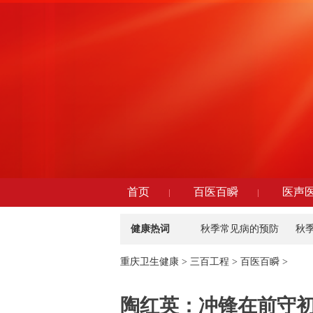
首页
百医百瞬
医声
健康热词
秋季常见病的预防
秋
重庆卫生健康
>
三百工程
>
百医百瞬
>
陶红英：冲锋在前守