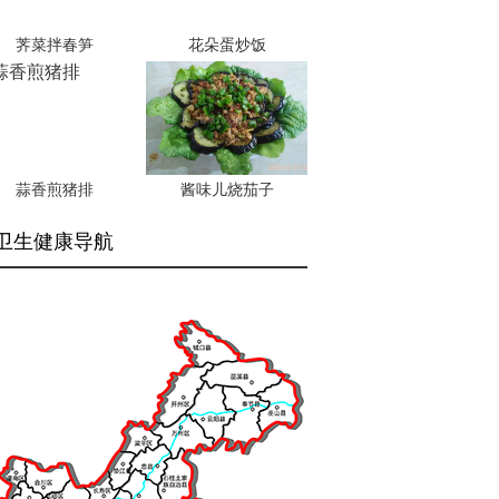
荠菜拌春笋
花朵蛋炒饭
蒜香煎猪排
酱味儿烧茄子
卫生健康导航